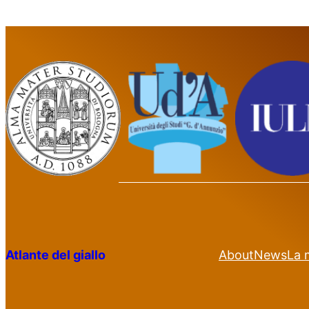
Atlante del giallo
About
News
La 