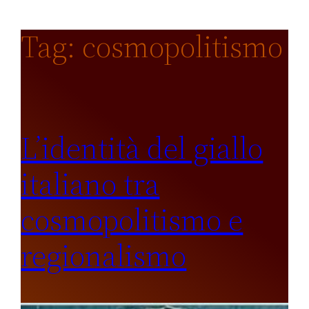
Tag:
cosmopolitismo
L’identità del giallo
italiano tra
cosmopolitismo e
regionalismo