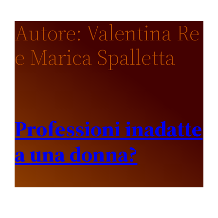
Autore:
Valentina Re
e Marica Spalletta
Professioni inadatte
a una donna?