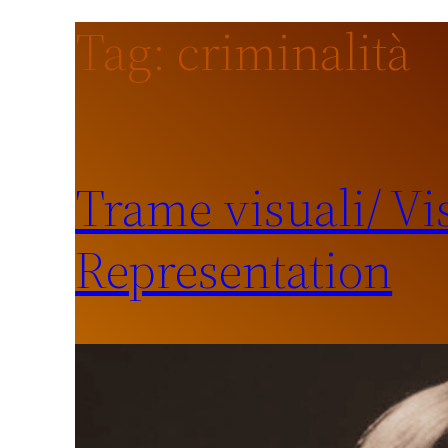
Tag:
criminalità
Trame visuali/ Vi
Representation