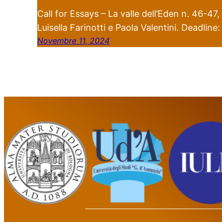
Call for Essays – La valle dell’Eden n. 46-47,
Luisella Farinotti e Paola Valentini. Deadline
Novembre 11, 2024